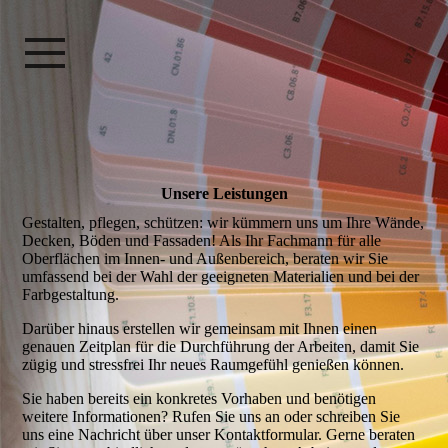
Unsere Leistungen
Gestalten, pflegen, schützen: wir kümmern uns um Ihre Wände,
Decken, Böden und Fassaden! Als Ihr Fachmann für alle
Oberflächen im Innen- und Außenbereich, beraten wir Sie
umfassend bei der Wahl der geeigneten Materialien und bei der
Farbgestaltung.
Darüber hinaus erstellen wir gemeinsam mit Ihnen einen
genauen Zeitplan für die Durchführung der Arbeiten, damit Sie
zügig und stressfrei Ihr neues Raumgefühl genießen können.
Sie haben bereits ein konkretes Vorhaben und benötigen
weitere Informationen? Rufen Sie uns an oder schreiben Sie
uns eine Nachricht über unser Kontaktformular. Gerne beraten