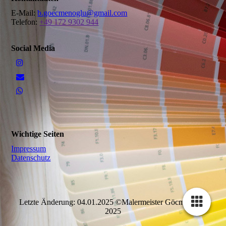
E-Mail:
b.goecmenoglu@gmail.com
Telefon:
+49 172 9302 944
Social Media
Wichtige Seiten
Impressum
Datenschutz
Letzte Änderung: 04.01.2025 ©Malermeister Göcmenoglu
2025