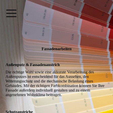
Fassaden­arbeiten
Außenputz & Fassadenanstrich
Die richtige Wahl sowie eine akkurate Verarbeitung des
Außenputzes ist entscheidend für das Aussehen, den
Witterungsschutz und die mechanische Belastung eines
Gebäudes. Mit der richtigen Farbkombination können Sie Ihre
Fassade außerdem individuell gestalten und zu einem
angenehmen Wohnklima beitragen.
Schutzanstriche