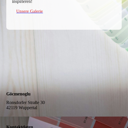
inspirieren!
Unsere Galerie
Göcmenoglu
Ronsdorfer Straße 30
42119 Wuppertal
Kontaktdaten